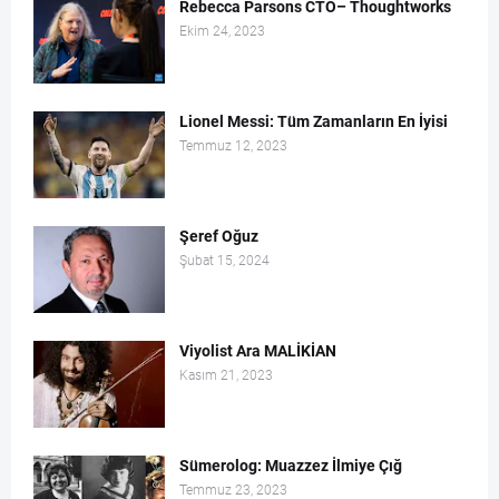
Rebecca Parsons CTO– Thoughtworks
Ekim 24, 2023
Lionel Messi: Tüm Zamanların En İyisi
Temmuz 12, 2023
Şeref Oğuz
Şubat 15, 2024
Viyolist Ara MALİKİAN
Kasım 21, 2023
Sümerolog: Muazzez İlmiye Çığ
Temmuz 23, 2023