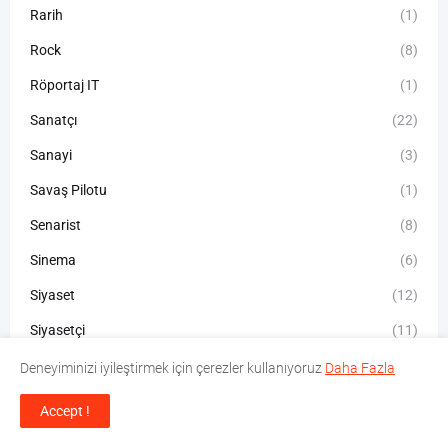
Rarih
(1)
Rock
(8)
Röportaj IT
(1)
Sanatçı
(22)
Sanayi
(3)
Savaş Pilotu
(1)
Senarist
(8)
Sinema
(6)
Siyaset
(12)
Siyasetçi
(11)
Spor
(7)
Deneyiminizi iyileştirmek için çerezler kullanıyoruz
Daha Fazla
Sporcu
(5)
Accept !
Sunucu
(4)