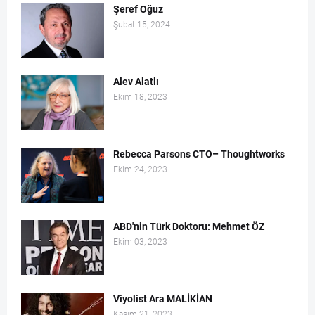
Şeref Oğuz
Şubat 15, 2024
Alev Alatlı
Ekim 18, 2023
Rebecca Parsons CTO– Thoughtworks
Ekim 24, 2023
ABD'nin Türk Doktoru: Mehmet ÖZ
Ekim 03, 2023
Viyolist Ara MALİKİAN
Kasım 21, 2023