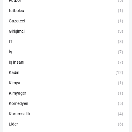
Futbol
(5)
futbolcu
(1)
Gazeteci
(1)
Girişimci
(3)
IT
(3)
İş
(7)
İş İnsanı
(7)
Kadın
(12)
Kimya
(1)
Kimyager
(1)
Komedyen
(5)
Kurumsallık
(4)
Lider
(6)