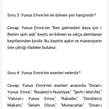
Soru 3: Yunus Emre'nin en bilinen şiiri hangisidir?
Cevap: Yunus Emre'nin "Ben gelmedim dava için /
Benim işim aşk" beyiti, en bilinen ve sıkça alıntılanan
beyitlerinden biridir. Bu beyitte aşkın ve maneviyatın
öne çıktığı ifadeler bulunur.
Soru 4: Yunus Emre'nin eserleri nelerdir?
Cevap: Yunus Emre'nin eserleri arasında "Divan-ı
Yunus Emre," "Risaletü'n-Nushiyye," "Şerh-i Ma'rifet,"
"Hatırat-ı Yunus Emre," "Rubailer," "Dördüncü
Makam," "Selam Olsun," "Munacatlar," "Divan-ı