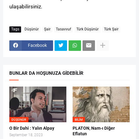
ulaşabilirsiniz.
Tags
Düşünür
Şair
Tasavvuf
Türk Düşünür
Türk Şair
Facebook
BUNLAR DA HOŞUNUZA GIDEBILIR
DÜŞÜNÜR
BILIM
O Bir Dahi : Yalın Alpay
PLATON, Nam-ı Diğer
Eflatun
September 18, 2023