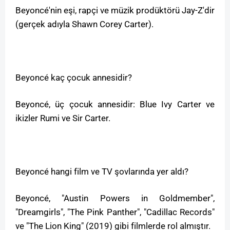
Beyoncé'nin eşi, rapçi ve müzik prodüktörü Jay-Z'dir
(gerçek adıyla Shawn Corey Carter).
Beyoncé kaç çocuk annesidir?
Beyoncé, üç çocuk annesidir: Blue Ivy Carter ve
ikizler Rumi ve Sir Carter.
Beyoncé hangi film ve TV şovlarında yer aldı?
Beyoncé, "Austin Powers in Goldmember",
"Dreamgirls", "The Pink Panther", "Cadillac Records"
ve "The Lion King" (2019) gibi filmlerde rol almıştır.