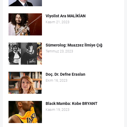
Viyolist Ara MALİKİAN
Kasım 21, 2023
Sümerolog: Muazzez İlmiye Çığ
Temmuz 23, 2023
Doç. Dr. Defne Eraslan
Ekim 16, 2023
Black Mamba: Kobe BRYANT
Kasım 19, 2023