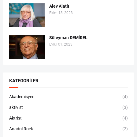
Alev Alatlı
Ekim 18, 2023
Süleyman DEMİREL
Eylül 01, 2023
KATEGORILER
Akademisyen
(4)
aktivist
(3)
Aktrist
(4)
Anadol Rock
(2)