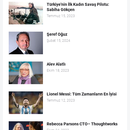
Türkiye'nin İlk Kadın Savaş Pilotu:
Sabiha Gökçen
Temmuz 15, 2023
Şeref Oğuz
Şubat 15, 2024
Alev Alatlı
Ekim 18, 2023
Lionel Messi: Tüm Zamanların En İyisi
Temmuz 12, 2023
Rebecca Parsons CTO– Thoughtworks