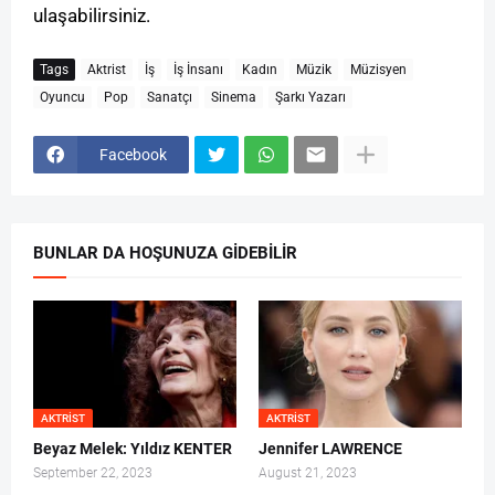
ulaşabilirsiniz.
Tags
Aktrist
İş
İş İnsanı
Kadın
Müzik
Müzisyen
Oyuncu
Pop
Sanatçı
Sinema
Şarkı Yazarı
Facebook
BUNLAR DA HOŞUNUZA GIDEBILIR
AKTRIST
AKTRIST
Beyaz Melek: Yıldız KENTER
Jennifer LAWRENCE
September 22, 2023
August 21, 2023