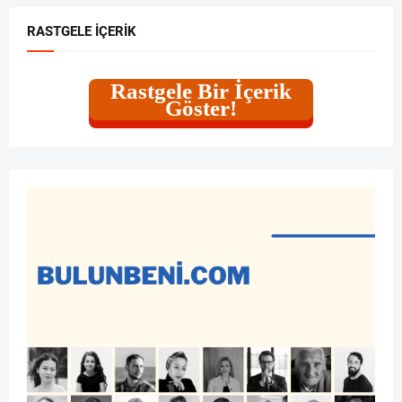
RASTGELE İÇERIK
Rastgele Bir İçerik
Göster!