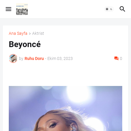
Ana Sayfa
Aktrist
Beyoncé
by
Ruhu Doru
-
Ekim 03, 2023
0