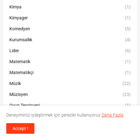
Kimya
(1)
Kimyager
(1)
Komedyen
(5)
Kurumsallık
(4)
Lider
(6)
Matematik
(1)
Matematikçi
(1)
Müzik
(22)
Müzisyen
(23)
Oyun Teorisyeni
(1)
Deneyiminizi iyileştirmek için çerezler kullanıyoruz
Daha Fazla
Oyuncu
(21)
Öğretmen
(1)
Accept !
Öykücü
(2)