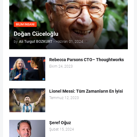
BILIM İNSANI
Doğan Cüceloğlu
by
Ali Turgut BOZKURT
-
Haziran 01, 2024
Rebecca Parsons CTO– Thoughtworks
Ekim 24, 2023
Lionel Messi: Tüm Zamanların En İyisi
Temmuz 12, 2023
Şeref Oğuz
Şubat 15, 2024