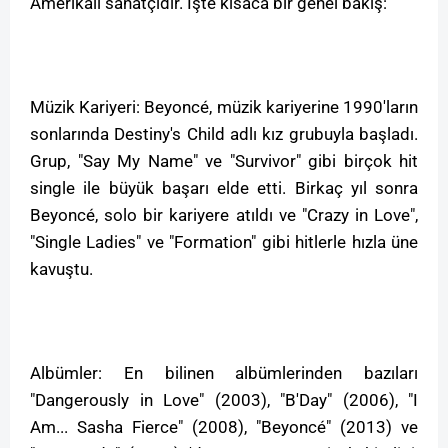
Amerikalı sanatçıdır. İşte kısaca bir genel bakış:
Müzik Kariyeri: Beyoncé, müzik kariyerine 1990'ların
sonlarında Destiny's Child adlı kız grubuyla başladı.
Grup, "Say My Name" ve "Survivor" gibi birçok hit
single ile büyük başarı elde etti. Birkaç yıl sonra
Beyoncé, solo bir kariyere atıldı ve "Crazy in Love",
"Single Ladies" ve "Formation" gibi hitlerle hızla üne
kavuştu.
Albümler: En bilinen albümlerinden bazıları
"Dangerously in Love" (2003), "B'Day" (2006), "I
Am... Sasha Fierce" (2008), "Beyoncé" (2013) ve